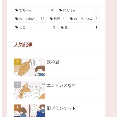
坊ちゃん
34
にんげん
33
ねこのねどこ
12
料理
4
ねことごはん
2
ねこ
2
夏
1
人気記事
既視感
エンドレスなで
旧ブランケット